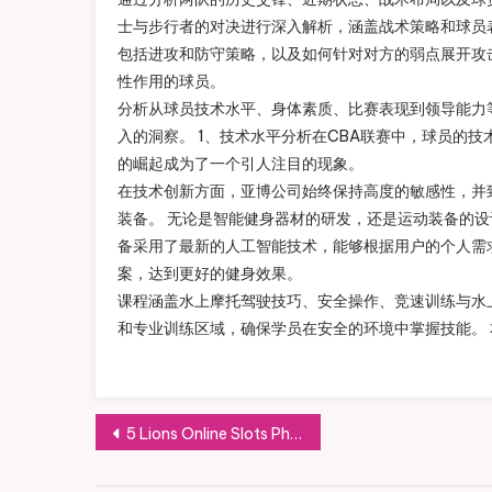
士与步行者的对决进行深入解析，涵盖战术策略和球员
包括进攻和防守策略，以及如何针对对方的弱点展开攻
性作用的球员。
分析从球员技术水平、身体素质、比赛表现到领导能力
入的洞察。 1、技术水平分析在CBA联赛中，球员的
的崛起成为了一个引人注目的现象。
在技术创新方面，亚博公司始终保持高度的敏感性，并
装备。 无论是智能健身器材的研发，还是运动装备的设
备采用了最新的人工智能技术，能够根据用户的个人需
案，达到更好的健身效果。
课程涵盖水上摩托驾驶技巧、安全操作、竞速训练与水
和专业训练区域，确保学员在安全的环境中掌握技能。
Post
5 Lions Online Slots Philippines S5 Casino
navigation