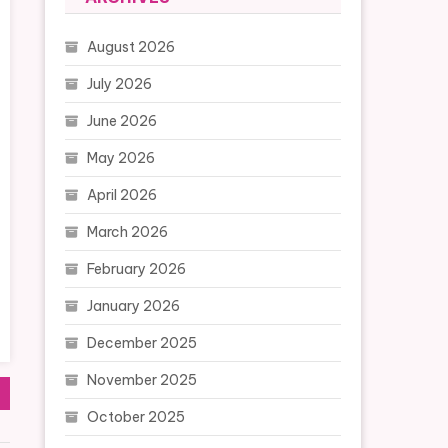
August 2026
July 2026
June 2026
May 2026
April 2026
March 2026
February 2026
January 2026
December 2025
November 2025
October 2025