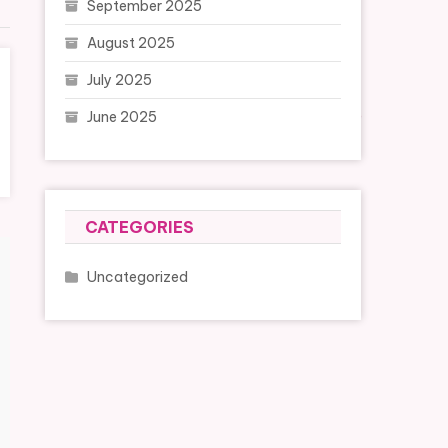
September 2025
August 2025
July 2025
June 2025
CATEGORIES
Uncategorized