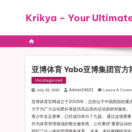
Skip
to
Krikya – Your Ultimat
content
亚博体育 Yabo亚博集团官方
Uncategorized
Admin34632
Leave A Comm
July 20, 2025
亚博体育官网成立于2005年，总部位于中国西部的重
力于为广大运动爱好者提供高品质的运动器材和服务。
青少年女足赛事，已经成功举办了九届。 通过这项赛
作为体育管理领域的整合服务商，公司秉持“重塑运动
经纪三位一体的管理服务体系。 未来，本站将继续深